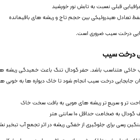
افیایی قبلی نسبت به تابش نور خورشید
ظ تعادل هیدرولیکی بین حجم تاج و ریشه های باقیمانده
جایی درخت سیب ضروری است.
یی درخت سیب
توپ خاکی متناسب باشد. حفر گودال تنگ باعث خمیدگی ریشه ه
زمان جابجایی درخت سیب انجام شود تا خاک دیواره ها به خوبی ه
راحت تر و سریع تر ریشه های مویی به بافت سخت خاک
 به ضخامت حداقل 10 سانتی متر
گین رسی برای جلوگیری از خفگی ریشه در اثر تجمع آب تبخیر نش