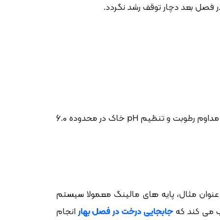
ر فصل بعد دچار توقف رشد نگردد.
با رعایت دقیق این اصول اولیه، گیاه تمام انرژی حیاتی خود را صرف ترمیم بافت های آسیب دیده می کند. تامین مداوم رطوبت و تنظیم pH خاک در محدوده 6.0
 عنوان مثال، پایه های مالینگ معمولا سیستم
ب می کند که
جابجایی درخت در فصل بهار
انجام